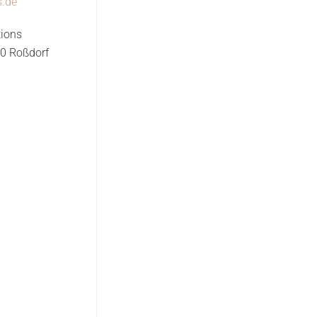
s.de
tions
0 Roßdorf